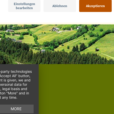
d-party technologies
Accept All" button,
nt is given, we and
ersonal data for
, legal basis and
ton "More" and in
t any time.
MORE