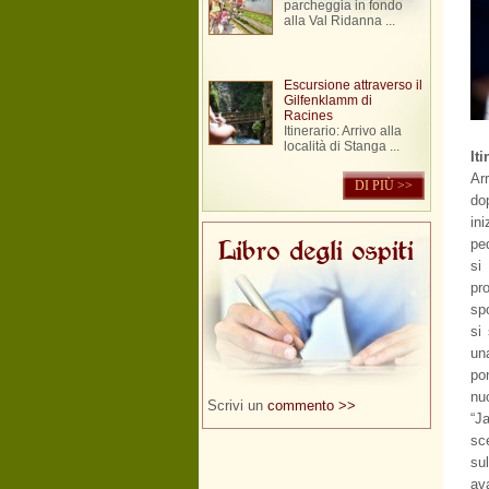
parcheggia in fondo
alla Val Ridanna ...
Escursione attraverso il
Gilfenklamm di
Racines
Itinerario: Arrivo alla
località di Stanga ...
Iti
Ar
DI PIÙ >>
do
in
ped
Libro degli ospiti
si
pr
sp
si
una
po
nu
Scrivi un
commento >>
“J
sc
su
av