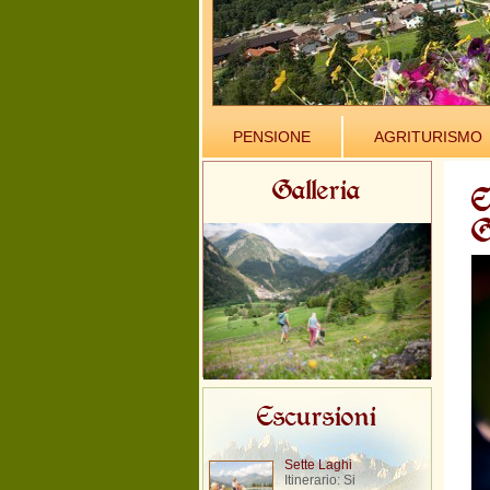
PENSIONE
AGRITURISMO
Galleria
E
G
Escursioni
Sette Laghi
Itinerario: Si