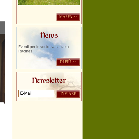
MAPPA >>
News
Eventi per le vostre vacanze a
Racines
DI PIÙ >>
Newsletter