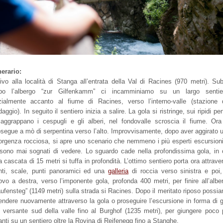
nerario:
rivo alla località di Stanga all’entrata della Val di Racines (970 metri). Sub
po l’albergo “zur Gilfenkamm” ci incamminiamo su un largo sentie
izialmente accanto al fiume di Racines, verso l’interno-valle (stazione 
aggio). In seguito il sentiero inizia a salire. La gola si ristringe, sui ripidi pen
 aggrappano i cespugli e gli alberi, nel fondovalle scroscia il fiume. Ora
osegue a mò di serpentina verso l’alto. Improvvisamente, dopo aver aggirato 
orgenza rocciosa, si apre uno scenario che nemmeno i più esperti escursioni
 sono mai sognati di vedere. Lo sguardo cade nella profondissima gola, in 
 cascata di 15 metri si tuffa in profondità. L’ottimo sentiero porta ora attrave
nti, scale, punti panoramici ed una
galleria
di roccia verso sinistra e poi,
ovo a destra, verso l’imponente gola, profonda 400 metri, per finire all’albe
aufensteg” (1149 metri) sulla strada si Racines. Dopo il meritato riposo possi
endere nuovamente attraverso la gola o proseguire l’escursione in forma di g
l versante sud della valle fino al Burghof (1235 metri), per giungere poco 
anti su un sentiero oltre la Rovina di Reifenegg fino a Stanghe.