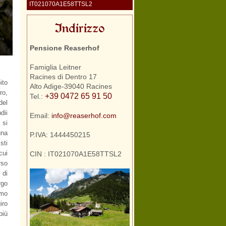
IT021070A1E58TTSL2
Indirizzo
Pensione Reaserhof
Famiglia Leitner
Racines di Dentro 17
ito
Alto Adige-39040 Racines
ro,
+39 0472 65 91 50
Tel.:
del
dii
Email:
info@reaserhof.com
 si
una
P.IVA: 1444450215
sti
cui
CIN : IT021070A1E58TTSL2
rso
 di
rgo
amo
iro
più