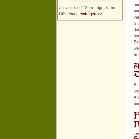
un
Zur Zeit sind 12 Einträge >> Ins
au
Gästebuch
eintragen >>
ve
Si
da
pe
Be
we
Im
A
D
Be
we
An
fi
H
N
E