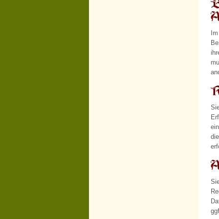
B
A
Im
Be
ih
mu
an
R
Si
Er
ei
di
er
A
Si
Re
Da
gg