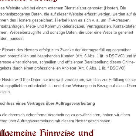
ese Website wird bei einem externen Dienstleister gehostet (Hoster). Die
rsonenbezogenen Daten, die auf dieser Website erfasst werden, werden auf d
rvern des Hosters gespeichert. Hierbei kann es sich v. a. um IP-Adressen,
ntaktanfragen, Meta- und Kommunikationsdaten, Vertragsdaten, Kontaktdaten
men, Webseitenzugriffe und sonstige Daten, die über eine Website generiert
rden, handeln.
r Einsatz des Hosters erfolgt zum Zwecke der Vertragserfüllung gegenüber
esen potenziellen und bestehenden Kunden (Art. 6 Abs. 1 lit. b DSGVO) und i
teresse einer sicheren, schnellen und effizienten Bereitstellung dieses Online-
gebots durch einen professionellen Anbieter (Art. 6 Abs. 1 lit. f DSGVO).
r Hoster wird Ihre Daten nur insoweit verarbeiten, wie dies zur Erfüllung seine
istungspflichten erforderlich ist und diese Weisungen in Bezug auf diese Date
folgen.
schluss eines Vertrages über Auftragsverarbeitung
 die datenschutzkonforme Verarbeitung zu gewährleisten, haben wir einen
rtrag über Auftragsverarbeitung mit diesem Hoster geschlossen.
llgemeine Hinweise und