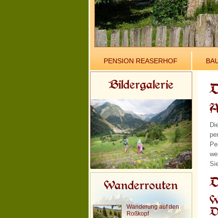
PENSION REASERHOF
BA
Bildergalerie
D
A
Di
pe
Pe
we
Si
D
Wanderrouten
W
Wanderung auf den
D
Roßkopf