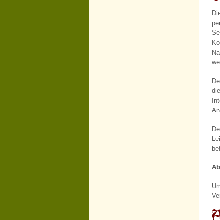
Di
pe
Se
Ko
Na
we
De
di
In
An
De
Le
be
Ab
Um
Ve
A