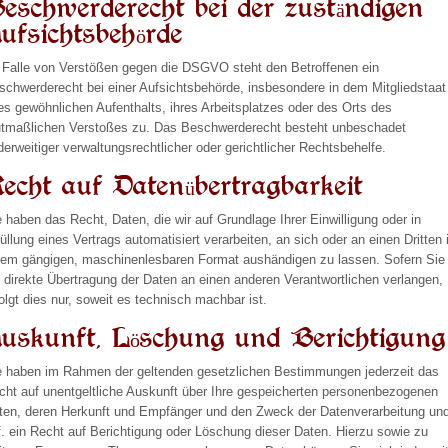
eschwerderecht bei der zuständigen
ufsichtsbehörde
 Falle von Verstößen gegen die DSGVO steht den Betroffenen ein
schwerderecht bei einer Aufsichtsbehörde, insbesondere in dem Mitgliedstaat
res gewöhnlichen Aufenthalts, ihres Arbeitsplatzes oder des Orts des
tmaßlichen Verstoßes zu. Das Beschwerderecht besteht unbeschadet
derweitiger verwaltungsrechtlicher oder gerichtlicher Rechtsbehelfe.
echt auf Datenübertragbarkeit
e haben das Recht, Daten, die wir auf Grundlage Ihrer Einwilligung oder in
füllung eines Vertrags automatisiert verarbeiten, an sich oder an einen Dritten 
nem gängigen, maschinenlesbaren Format aushändigen zu lassen. Sofern Sie
e direkte Übertragung der Daten an einen anderen Verantwortlichen verlangen,
folgt dies nur, soweit es technisch machbar ist.
uskunft, Löschung und Berichtigung
e haben im Rahmen der geltenden gesetzlichen Bestimmungen jederzeit das
cht auf unentgeltliche Auskunft über Ihre gespeicherten personenbezogenen
ten, deren Herkunft und Empfänger und den Zweck der Datenverarbeitung un
f. ein Recht auf Berichtigung oder Löschung dieser Daten. Hierzu sowie zu