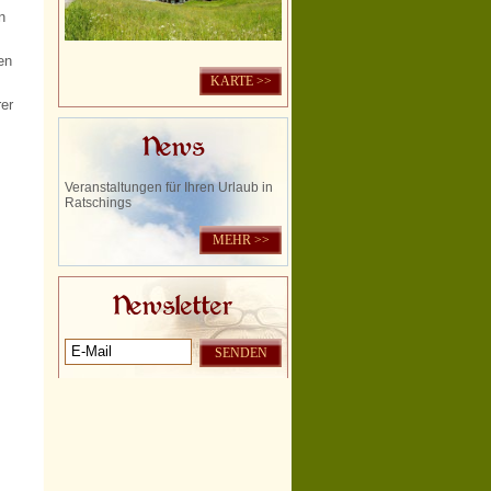
n
en
KARTE >>
er
News
m
Veranstaltungen für Ihren Urlaub in
Ratschings
MEHR >>
Newsletter