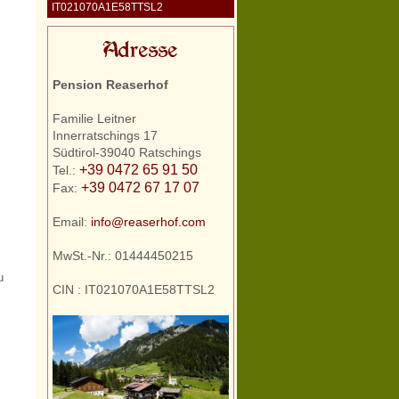
IT021070A1E58TTSL2
Adresse
Pension Reaserhof
Familie Leitner
Innerratschings 17
Südtirol-39040 Ratschings
+39 0472 65 91 50
Tel.:
+39 0472 67 17 07
Fax:
Email:
info@reaserhof.com
MwSt.-Nr.: 01444450215
u
CIN : IT021070A1E58TTSL2