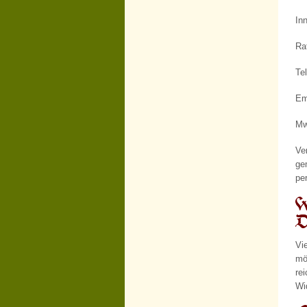
In
Ra
Te
Em
Mw
Ver
ge
pe
W
D
Vi
mö
re
Wi