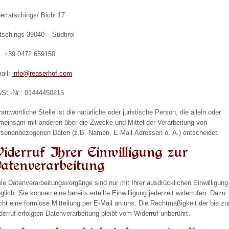
nerratschings/ Bichl 17
tschings 39040 – Südtirol
l. +39 0472 659150
ail:
info@reaserhof.com
St.-Nr.: 01444450215
antwortliche Stelle ist die natürliche oder juristische Person, die allein oder
meinsam mit anderen über die Zwecke und Mittel der Verarbeitung von
rsonenbezogenen Daten (z.B. Namen, E-Mail-Adressen o. Ä.) entscheidet.
iderruf Ihrer Einwilligung zur
atenverarbeitung
ele Datenverarbeitungsvorgänge sind nur mit Ihrer ausdrücklichen Einwilligung
glich. Sie können eine bereits erteilte Einwilligung jederzeit widerrufen. Dazu
icht eine formlose Mitteilung per E-Mail an uns. Die Rechtmäßigkeit der bis z
derruf erfolgten Datenverarbeitung bleibt vom Widerruf unberührt.