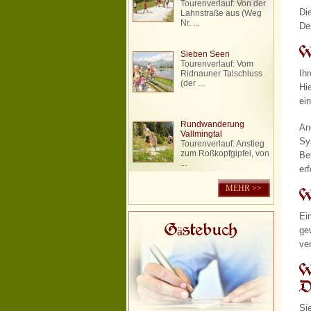
Tourenverlauf: Von der
Di
Lahnstraße aus (Weg
Nr. ...
De
W
Sieben Seen
Tourenverlauf: Vom
Ih
Ridnauner Talschluss
(der ...
Hi
ei
Rundwanderung
An
Vallmingtal
Sy
Tourenverlauf: Anstieg
zum Roßkopfgipfel, von
Be
...
er
MEHR >>
W
Ei
ge
Gästebuch
ve
W
D
Si