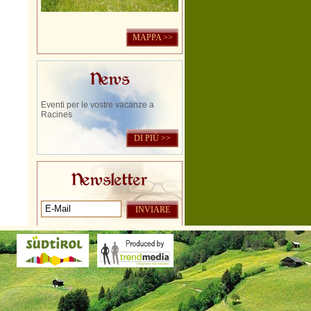
MAPPA >>
News
Eventi per le vostre vacanze a
Racines
DI PIÙ >>
Newsletter