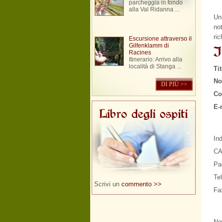
parcheggia in fondo
alla Val Ridanna ...
Unl
not
ric
Escursione attraverso il
Gilfenklamm di
I
Racines
Itinerario: Arrivo alla
località di Stanga ...
Ti
No
DI PIÙ >>
Co
E-
Libro degli ospiti
Ind
CA
Pa
Te
Scrivi un
commento >>
Fa
Ne