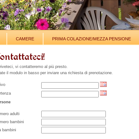
CAMERE
PRIMA COLAZIONE/MEZZA PENSIONE
ontattateci!
iveteci, vi contatteremo al più presto.
ate il modulo in basso per inviare una richiesta di prenotazione.
rivo
rtenza
rsone
mero adulti
mero bambini
à bambini