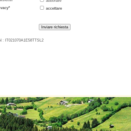
abbonare
ivacy*
accettare
N : IT021070A1E58TTSL2