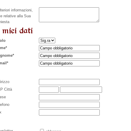
teriori informazioni,
e relative alla Sua
hiesta
 miei dati
tolo
me*
gnome*
mail*
irizzo
P Città
ese
lefono
x
wsletter