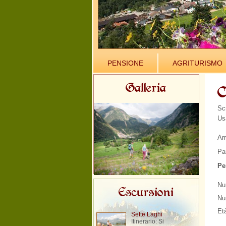
PENSIONE
AGRITURISMO
Galleria
C
Scr
Us
Ar
Pa
Pe
Nu
Escursioni
Nu
Et
Sette Laghi
Itinerario: Si