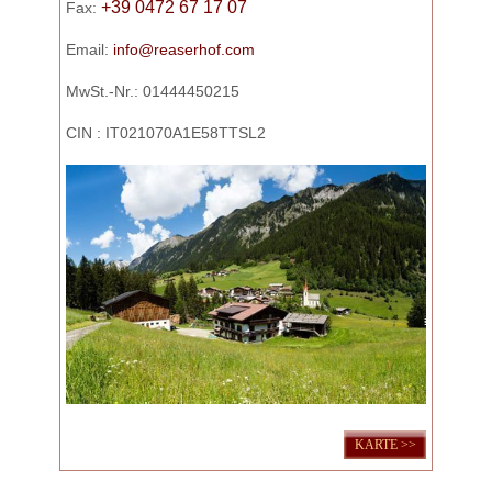
+39 0472 67 17 07
Fax:
Email:
info@reaserhof.com
MwSt.-Nr.: 01444450215
CIN : IT021070A1E58TTSL2
KARTE >>